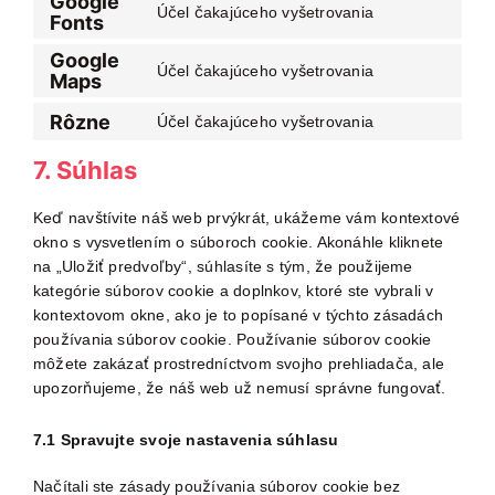
Google
google-
Účel čakajúceho vyšetrovania
Fonts
service
Consent
analytics
facebook
to
Google
Účel čakajúceho vyšetrovania
service
Maps
Consent
google-
to
Rôzne
fonts
Účel čakajúceho vyšetrovania
service
Consent
google-
to
7. Súhlas
maps
service
rôzne
Keď navštívite náš web prvýkrát, ukážeme vám kontextové
okno s vysvetlením o súboroch cookie. Akonáhle kliknete
na „Uložiť predvoľby“, súhlasíte s tým, že použijeme
kategórie súborov cookie a doplnkov, ktoré ste vybrali v
kontextovom okne, ako je to popísané v týchto zásadách
používania súborov cookie. Používanie súborov cookie
môžete zakázať prostredníctvom svojho prehliadača, ale
upozorňujeme, že náš web už nemusí správne fungovať.
7.1 Spravujte svoje nastavenia súhlasu
Načítali ste zásady používania súborov cookie bez