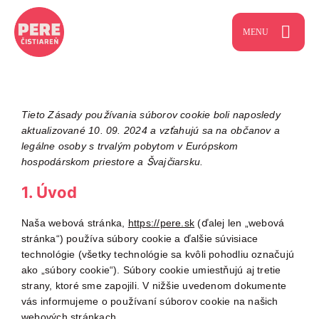
Skip
to
MENU
content
Ako to fungu
Tieto Zásady používania súborov cookie boli naposledy
aktualizované 10. 09. 2024 a vzťahujú sa na občanov a
Cenník
legálne osoby s trvalým pobytom v Európskom
hospodárskom priestore a Švajčiarsku.
Kontakt
1. Úvod
Naša webová stránka,
https://pere.sk
(ďalej len „webová
Recenzie
stránka“) používa súbory cookie a ďalšie súvisiace
technológie (všetky technológie sa kvôli pohodliu označujú
ako „súbory cookie“). Súbory cookie umiestňujú aj tretie
O čistiarni
strany, ktoré sme zapojili. V nižšie uvedenom dokumente
vás informujeme o používaní súborov cookie na našich
webových stránkach.