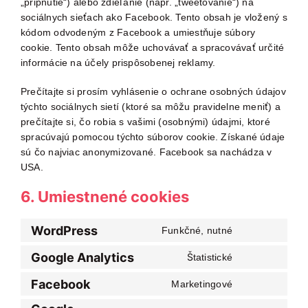
„pripnutie“) alebo zdieľanie (napr. „tweetovanie“) na
sociálnych sieťach ako Facebook. Tento obsah je vložený s
kódom odvodeným z Facebook a umiestňuje súbory
cookie. Tento obsah môže uchovávať a spracovávať určité
informácie na účely prispôsobenej reklamy.
Prečítajte si prosím vyhlásenie o ochrane osobných údajov
týchto sociálnych sietí (ktoré sa môžu pravidelne meniť) a
prečítajte si, čo robia s vašimi (osobnými) údajmi, ktoré
spracúvajú pomocou týchto súborov cookie. Získané údaje
sú čo najviac anonymizované. Facebook sa nachádza v
USA.
6. Umiestnené cookies
WordPress
Funkčné, nutné
Consent
to
Google Analytics
Štatistické
Consent
service
to
Facebook
wordpress
Marketingové
Consent
service
to